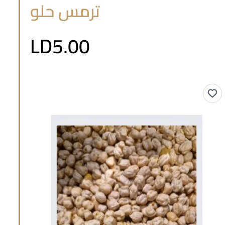
ترمس حلو
LD5.00