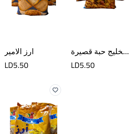
ارز الخليج حبة قصيرة
ارز الامير
LD5.50
LD5.50