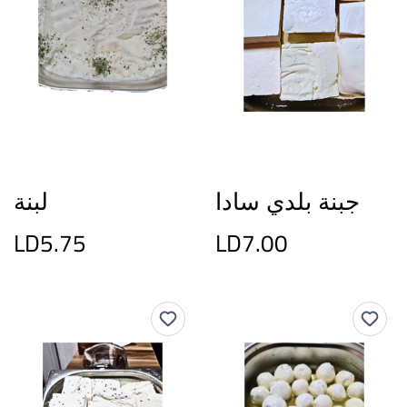
جبنة بلدي سادا
لبنة
LD5.75
LD7.00